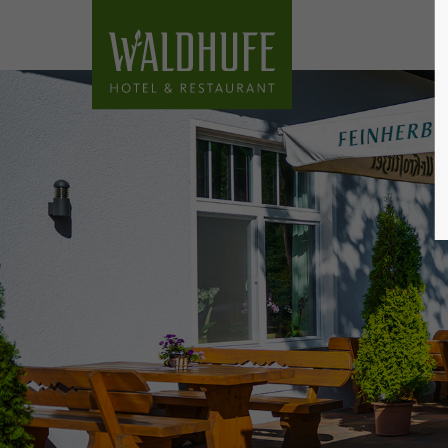
Login
Supp
Benutzername
Lorem i
2
Passwort
We offe
Anmelden
Mon - F
Register
|
Lost your password?