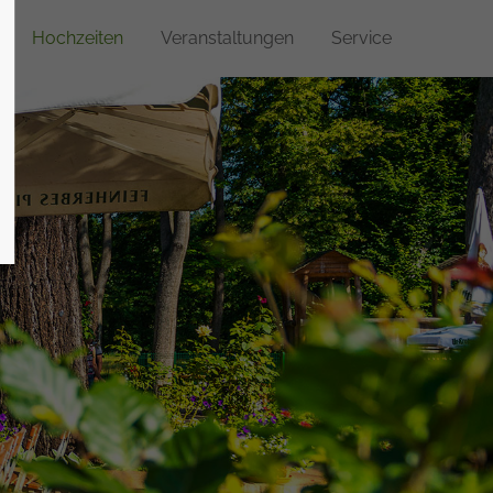
Hochzeiten
Veranstaltungen
Service
About us
Lorem ipsum dolor sit amet,
consectetuer adipiscing elit.
Aenean commodo ligula eget dolor.
Aenean massa. Cum sociis natoque
penatibus et magnis dis parturient
montes, nascetur ridiculus mus. Donec
quam felis, ultricies nec.