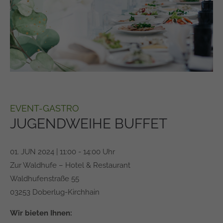
24h
/ 365days
We offer support for our customers
Mon - Fri 8:00am - 5:00pm
(GMT +1)
EVENT-GASTRO
Get in touch
JUGENDWEIHE BUFFET
Cybersteel Inc.
376-293 City Road, Suite 600
01. JUN 2024 | 11:00 - 14:00 Uhr
San Francisco, CA 94102
Zur Waldhufe – Hotel & Restaurant
Waldhufenstraße 55
Have any questions?
03253 Doberlug-Kirchhain
+44 1234 567 890
Wir bieten Ihnen:
Drop us a line