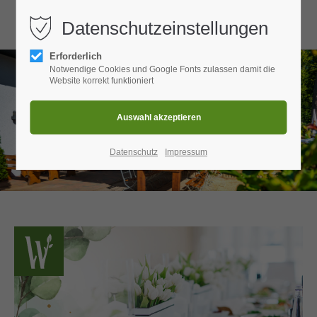
Datenschutzeinstellungen
Login
Erforderlich
Benutzername
Notwendige Cookies und Google Fonts zulassen damit die
Website korrekt funktioniert
Passwort
Datenschutz
Impressum
Anmelden
Register
|
Lost your password?
Support
Lorem ipsum dolor sit amet: