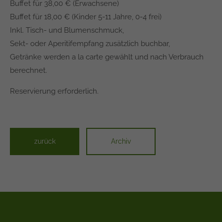
Buffet für 38,00 € (Erwachsene)
info@yourdomain.com
Buffet für 18,00 € (Kinder 5-11 Jahre, 0-4 frei)
About us
Inkl. Tisch- und Blumenschmuck,
Sekt- oder Aperitifempfang zusätzlich buchbar,
Lorem ipsum dolor sit amet, consectetuer adipiscing
Getränke werden a la carte gewählt und nach Verbrauch
elit.
berechnet.
Aenean commodo ligula eget dolor. Aenean massa.
Cum sociis natoque penatibus et magnis dis
Reservierung erforderlich.
parturient montes, nascetur ridiculus mus. Donec
quam felis, ultricies nec.
zurück
Archiv